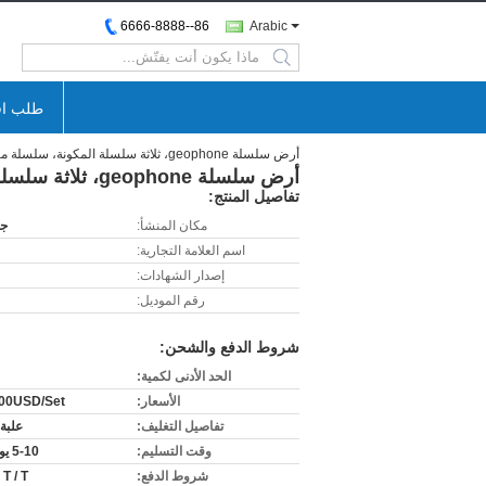
86--6666-8888
Arabic
search
طلب اق
أرض سلسلة geophone، ثلاثة سلسلة المكونة، سلسلة مارش geophone
أرض سلسلة geophone، ثلاثة سلسلة المكونة، سلسلة مارش geophone
تفاصيل المنتج:
مكان المنشأ:
جي
اسم العلامة التجارية:
إصدار الشهادات:
رقم الموديل:
شروط الدفع والشحن:
الحد الأدنى لكمية:
الأسعار:
00USD/Set
تفاصيل التغليف:
علبة
وقت التسليم:
5-10 يوم عمل
شروط الدفع:
T / T ، بايبال