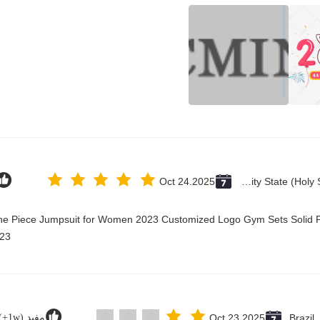
Oct 24.2025
Vatican City State (Holy See)
One Piece Jumpsuit for Women 2023 Customized Logo Gym Sets Solid P
23@
Brazil
Oct 23.2025
مفيد (1w+)