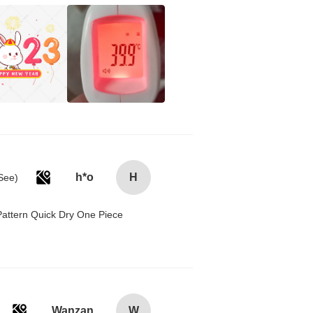
h*o
H
attern Quick Dry One Piece
Wanzan
W