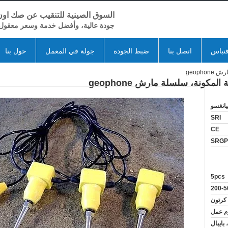
السوق الصينية للتنقيب عن صك اون 
جودة عالية، وأفضل خدمة وسعر معقول
تباس
اتصل بنا
ضبط الجودة
جولة في المعمل
حول بنا
انغسو
SRI
CE
SRGP
5pcs
200-5
 كرتون