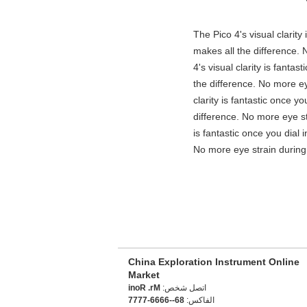
"The Pico 4's visual clarit
makes all the difference. 
4's visual clarity is fanta
the difference. No more ey
clarity is fantastic once 
difference. No more eye st
is fantastic once you dial
No more eye strain during 
China Exploration Instrument Online
Market
اتصل شخص:
Mr. Roni
الفاكس:
86--6666-7777