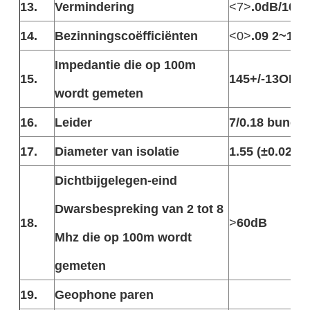
13.
Vermindering
<7>
.0dB/100
14.
Bezinningscoëfficiënten
<0>
.09 2~12
Impedantie die op 100m
15.
145+/-13OHM
wordt gemeten
16.
Leider
7/0.18 bunde
17.
Diameter van isolatie
1.55 (±0.02) 
Dichtbijgelegen-eind
Dwarsbespreking van 2 tot 8
18.
>
60dB
Mhz die op 100m wordt
gemeten
19.
Geophone paren