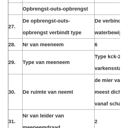
Opbrengst-outs-opbrengst
De opbrengst-outs-
De verbinding
27.
opbrengst verbindt type
waterbewijs 
28.
Nr van meeneem
6
Type kck-2M 
29.
Type van meeneem
varkensstaart
de mier van 5
30.
De ruimte van neemt
meest dichtbi
vanaf schake
Nr van leider van
31.
2
meeneemdraad