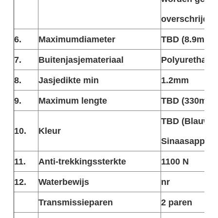
overschrijdt
6.
Maximumdiameter
TBD (8.9mm,
7.
Buitenjasjemateriaal
Polyurethaan
8.
Jasjedikte min
1.2mm
9.
Maximum lengte
TBD (330m, 1
TBD (Blauw, 
10.
Kleur
Sinaasappel,)
11.
Anti-trekkingssterkte
1100 N
12.
Waterbewijs
nr
Transmissieparen
2 paren