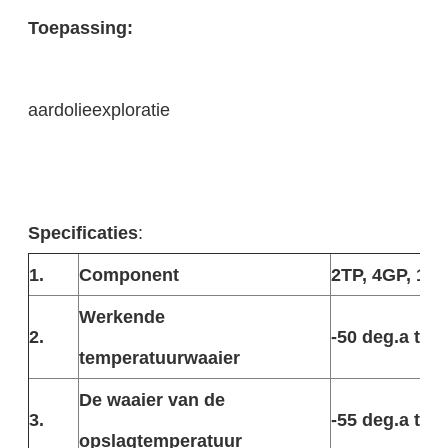
Toepassing:
aardolieexploratie
Specificaties
:
1.
Component
2TP, 4GP, 1P, 
Werkende
2.
-50 deg.a to+
temperatuurwaaier
De waaier van de
3.
-55 deg.a to+
opslagtemperatuur