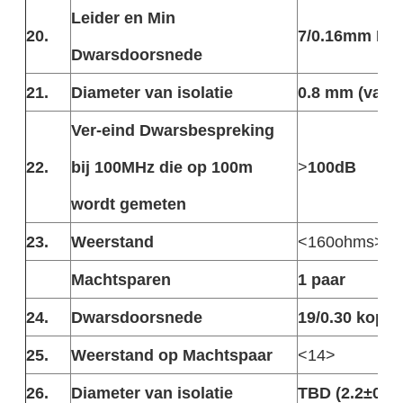
Leider en Min
20.
7/0.16mm Bu
Dwarsdoorsnede
21.
Diameter van isolatie
0.8 mm (van ±
Ver-eind Dwarsbespreking
22.
bij 100MHz die op 100m
>
100dB
wordt gemeten
23.
Weerstand
<160ohms>
Machtsparen
1 paar
24.
Dwarsdoorsnede
19/0.30 koper
25.
Weerstand op Machtspaar
<14>
26.
Diameter van isolatie
TBD (2.2±0.1,