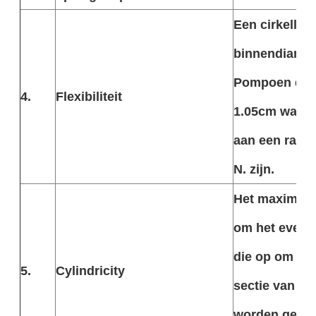
Een cirkellijn
binnendiamet
Pompoen doo
4.
Flexibiliteit
1.05cm wanne
aan een radic
N. zijn.
Het maximumv
om het even 
die op om he
5.
Cylindricity
sectie van 50
worden geme