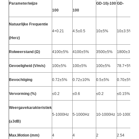
Parameter/wijze
GD-10j-100
GD-
100
100
Natuurlijke Frequentie
4+0.21
4.5±0.5
10±5%
10±3.5%
(Herz)
Rolweerstand (Ω)
4100±5%
4100±5%
3500±5%
1800±3.5%
Gevoeligheid (V/m/s)
100±5%
100±5%
100±5%
78.7+5%3%
Bevochtiging
0.72±5%
0.72±10%
0.5±5%
0.70±5%
Vervorming (%)
≤0.2
≤0.6
≤0.2
≤0.15%
Weergavekarakteristiek
5-1000Hz
5-1000Hz
10-1000Hz
10-1000Hz
(±3dB)
Max.Motion (mm)
4
4
2
2.54