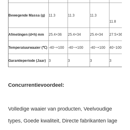
Bewegende Massa (g)
11.3
11.3
11.3
11.8
Afmetingen (d×h) mm
25.4×36
25.4×34
25.4×34
27.5×36
Temperatuurwaaier (℃)
-40~+100
-40~+100
-40~+100
40~100
Garantieperiode (Jaar)
3
3
3
3
Concurrentievoordeel:
Volledige waaier van producten, Veelvoudige
types, Goede kwaliteit, Directe fabrikanten lage