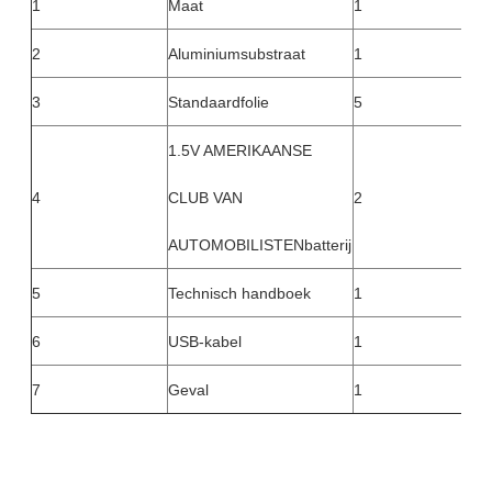
1
Maat
1
2
Aluminiumsubstraat
1
3
Standaardfolie
5
1.5V AMERIKAANSE
4
CLUB VAN
2
AUTOMOBILISTENbatterij
5
Technisch handboek
1
6
USB-kabel
1
7
Geval
1