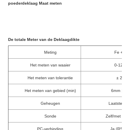
poederdeklaag Maat meten
De totale Meter van de Deklaagdikte
Meting
Fe + nF
Het meten van waaier
0-1250 
Het meten van tolerantie
± 2.5 µ
Het meten van gebied (min)
6mm x 6
Geheugen
Laatste wa
Sonde
Zelf/met een
PC-verbinding
Ja (RS 23