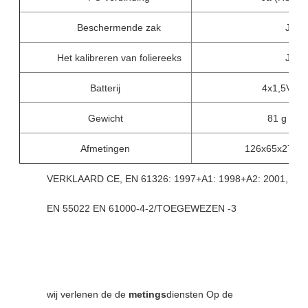
Beschermende zak
Ja
Het kalibreren van foliereeks
Ja
Batterij
4x1,5V
Gewicht
81 g
Afmetingen
126x65x27m
VERKLAARD CE, EN 61326: 1997+A1: 1998+A2: 2001,
EN 55022 EN 61000-4-2/TOEGEWEZEN -3
wij verlenen de de
metings
diensten Op de