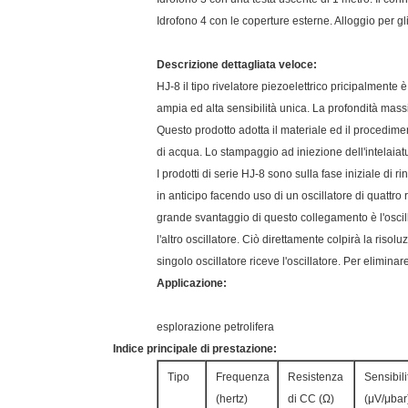
Idrofono 4 con le coperture esterne. Alloggio per gli
Descrizione dettagliata veloce:
HJ-8 il tipo rivelatore piezoelettrico pricipalment
ampia ed alta sensibilità unica. La profondità massi
Questo prodotto adotta il materiale ed il procedimen
di acqua. Lo stampaggio ad iniezione dell'intelaia
I prodotti di serie HJ-8 sono sulla fase iniziale di
in anticipo facendo uso di un oscillatore di quattro 
grande svantaggio di questo collegamento è l'oscilla
l'altro oscillatore. Ciò direttamente colpirà la riso
singolo oscillatore riceve l'oscillatore. Per eliminar
Applicazione:
esplorazione petrolifera
Indice principale di prestazione:
Tipo
Frequenza
Resistenza
Sensibili
(hertz)
di CC (Ω)
(μV/μbar