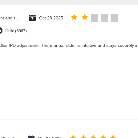
Saint Vincent and the Grenadines
Oct 28.2025
Utile (8987)
les IPD adjustment. The manual slider is intuitive and stays securely in