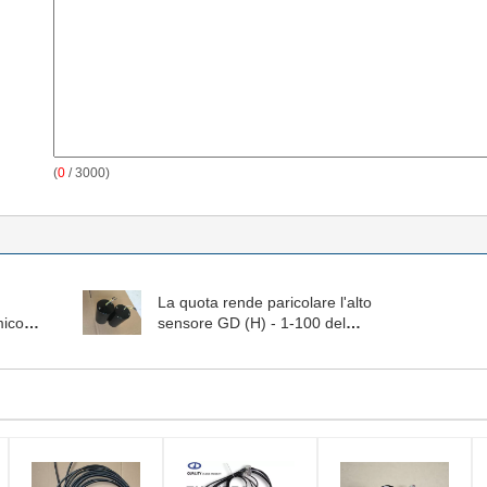
(
0
/ 3000)
La quota rende paricolare l'alto
mico
sensore GD (H) - 1-100 del
geofono del rivelatore della
sensibilità tre