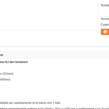
Tempi
Termi
Capac
Conta
ce
ono HJ del rivelatore
per 152mm)
è Φ68mm)
ibilità del cambiamento di di meno che 1.5db.
nettore impermeabile esterno è facoltativo. Può qualificare i cambiamenti capi di l