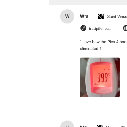
W
W*s
trustpilot.com
"I love how the Pico 4 hand
eliminated！