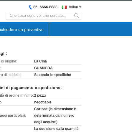
86--6666-8888
Italian
search
ichiedere un preventivo
gli:
di origine:
La Cina
:
GUANGDA
o di modello:
Secondo le specifiche
ini di pagamento e spedizione:
ità di ordine minimo:
2 pezzi
o:
negotiable
Cartone (la dimensione è
aggi particolari:
determinata dal numero
degli acquisti)
La decisione dalla quantità