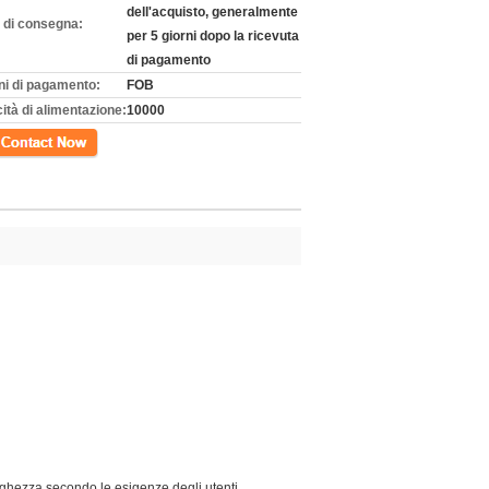
dell'acquisto, generalmente
 di consegna:
per 5 giorni dopo la ricevuta
di pagamento
ni di pagamento:
FOB
ità di alimentazione:
10000
tto
unghezza secondo le esigenze degli utenti.