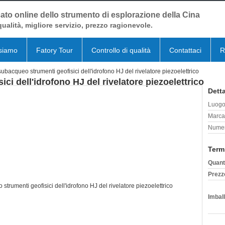
ato online dello strumento di esplorazione della Cina
qualità, migliore servizio, prezzo ragionevole.
siamo
Fatory Tour
Controllo di qualità
Contattaci
R
subacqueo strumenti geofisici dell'idrofono HJ del rivelatore piezoelettrico
ci dell'idrofono HJ del rivelatore piezoelettrico
Detta
Luogo 
Marca
Numer
Term
Quant
Prezz
Imball