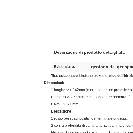
Descrizione di prodotto dettagliata
geofono del geospa
Evidenziare:
Tipo subacqueo idrofono piezoelettrico dell'idrof
Dimensioni:
1 lunghezza: 142mm (con le coperture protettive 
Diametro 2: Φ58mm (con le coperture protettive 
Cavo 3: Φ7.8mm
Descrizione:
1 rosso per i cavi positivi del terminale di uscita.
2 con la profondità di cambiamento, gamma di sens
Idrofono 3 con una testa uscente di 1 metro. Il con