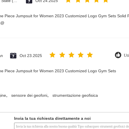
Vatican City State (Holy See)
Oct 24.2025
One Piece Jumpsuit for Women 2023 Customized Logo Gym Sets Solid P
3@
an
Oct 23.2025
Uti
 One Piece Jumpsuit for Women 2023 Customized Logo Gym Sets
,
,
gine
sensore dei geofoni
strumentazione geofisica
Invia la tua richiesta direttamente a noi