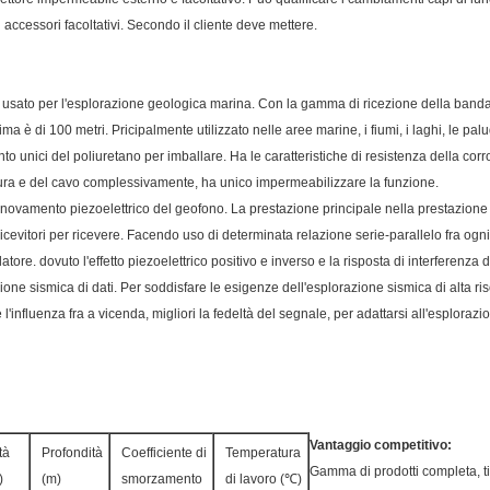
 accessori facoltativi. Secondo il cliente deve mettere.
e è usato per l'esplorazione geologica marina. Con la gamma di ricezione della banda 
ma è di 100 metri. Pricipalmente utilizzato nelle aree marine, i fiumi, i laghi, le p
to unici del poliuretano per imballare. Ha le caratteristiche di resistenza della corr
tura e del cavo complessivamente, ha unico impermeabilizzare la funzione.
 rinnovamento piezoelettrico del geofono. La prestazione principale nella prestazione
ricevitori per ricevere. Facendo uso di determinata relazione serie-parallelo fra ogni v
tore. dovuto l'effetto piezoelettrico positivo e inverso e la risposta di interferenza
luzione sismica di dati. Per soddisfare le esigenze dell'esplorazione sismica di alta r
e l'influenza fra a vicenda, migliori la fedeltà del segnale, per adattarsi all'esplorazi
Vantaggio competitivo:
tà
Profondità
Coefficiente di
Temperatura
Gamma di prodotti completa, tip
)
(m)
smorzamento
di lavoro (℃)