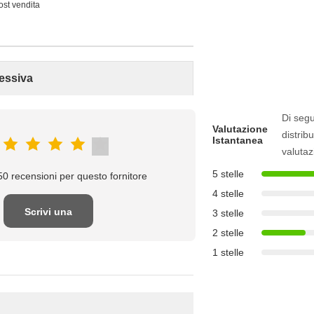
post vendita
essiva
Di segu
Valutazione
distribu
Istantanea
valutaz
5 stelle
0 recensioni per questo fornitore
4 stelle
Scrivi una
3 stelle
2 stelle
recensione
1 stelle