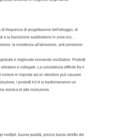
di frequenza di progettazione dell'alloggio, di
aludi e la transizione suddividono in zone ecc…
osione, la resistenza all'abrasione, anti pressione
 globale e migliorato ricevendo oscillatore. Prodotti
ibratore è collegato. La consistenza difficile fra il
 di rumore in risposta ad un vibratore può causare
isoluzione, i prodotti HJ-8 si trasformeranno un
one sismica di alta risoluzione.
i multipli, buona qualità, prezzo basso diretto dei