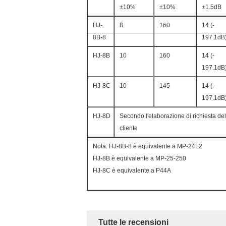
±10%
±10%
±1.5dB
HJ-
8
160
14 (-
8B-8
197.1dB
HJ-8B
10
160
14 (-
197.1dB
HJ-8C
10
145
14 (-
197.1dB
HJ-8D
Secondo l'elaborazione di richiesta del
cliente
Nota: HJ-8B-8 è equivalente a MP-24L2
HJ-8B è equivalente a MP-25-250
HJ-8C è equivalente a P44A
Tutte le recensioni