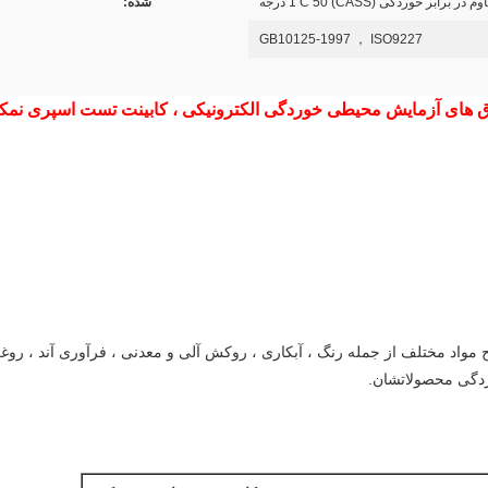
 در برابر خوردگی (CASS) 1 C 50 درجه
شده:
GB10125-1997 ， ISO9227
اق های آزمایش محیطی خوردگی الکترونیکی ، کابینت تست اسپری نمک
مواد مختلف از جمله رنگ ، آبکاری ، روکش آلی و معدنی ، فرآوری آند ، روغن
دگی محصولاتشان.