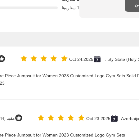
تن
1 ستاره‌ها
Oct 24.2025
Vatican City State (Holy See)
One Piece Jumpsuit for Women 2023 Customized Logo Gym Sets Solid P
23@
Azerbaij
Oct 23.2025
مفید (44)
 One Piece Jumpsuit for Women 2023 Customized Logo Gym Sets