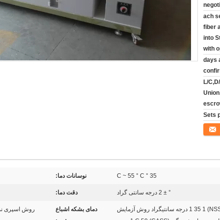
negot
ach se
fiber 
into 
with 
20 days
confi
L/C,D
Union
escr
35 ° C ~ 55 ° C
نوسانات دما:
° ± 2 درجه سانتی گراد
دقت دما:
روش اسپری نمکی (NSS ACSS) 1 35 1 درجه سانتیگراد روش آزمایش
دمای بشکه اشباع