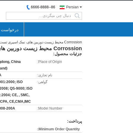
86--6666-8888
Persian
search
درخواست ن
Corrossion محیط زیست دوربین های، نمک اسپری تست کابینه
Corrossion محیط زیست دوربین های، نمک اسپری تست کابینه
جزئیات محصول:
dong, China
Place of Origin:
land)
نام تجاری:
A
گواهی:
001:2000; ISO
2008; QS-9000; ISO
:2004; CE, , SMC,
 CPA, CE,CMA,IMC
808-200A
Model Number:
پرداخت:
Minimum Order Quantity: