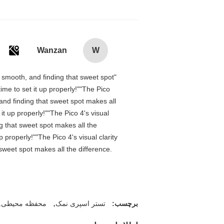
Wanzan
W
is smooth, and finding that sweet spot
me to set it up properly!""The Pico
 and finding that sweet spot makes all
t up properly!""The Pico 4's visual
ng that sweet spot makes all the
properly!""The Pico 4's visual clarity
 sweet spot makes all the difference.
,
,
برچسب:
تستر اسپری نمک
محفظه محیطی