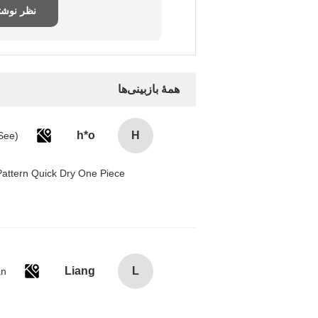
نظر نوش
همهٔ بازبینی‌ها
h*o
H
attern Quick Dry One Piece
Liang
L
an