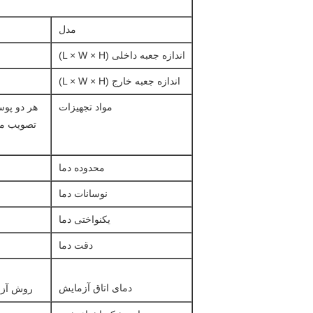
مدل
اندازه جعبه داخلی (L × W × H)
اندازه جعبه خارج (L × W × H)
مواد تجهیزات
محدوده دما
نوسانات دما
یکنواختی دما
دقت دما
دمای اتاق آزمایش
روش آزمایش مق