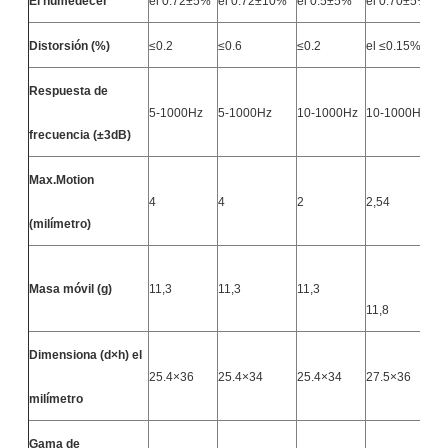
El humedecer
el 0.72±5%
el 0.72±10%
el 0.5±5%
el 0.70±5%
e
Distorsión (%)
≤0.2
≤0.6
≤0.2
el ≤0.15%
≤
Respuesta de
5-1000Hz
5-1000Hz
10-1000Hz
10-1000Hz
1
frecuencia (±3dB)
Max.Motion
4
4
2
2,54
2
(milímetro)
Masa móvil (g)
11,3
11,3
11,3
11,8
1
Dimensiona (d×h) el
25.4×36
25.4×34
25.4×34
27.5×36
2
milímetro
Gama de