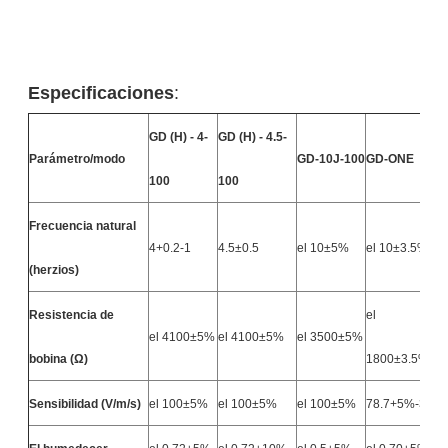
Especificaciones
:
GD (H) - 4-
GD (H) - 4.5-
Parámetro/modo
GD-10J-100
GD-ONE
G
100
100
Frecuencia natural
4+0.2-1
4.5±0.5
el 10±5%
el 10±3.5%
e
(herzios)
Resistencia de
el
el 4100±5%
el 4100±5%
el 3500±5%
e
bobina (Ω)
1800±3.5%
Sensibilidad (V/m/s)
el 100±5%
el 100±5%
el 100±5%
78.7+5%-3%
e