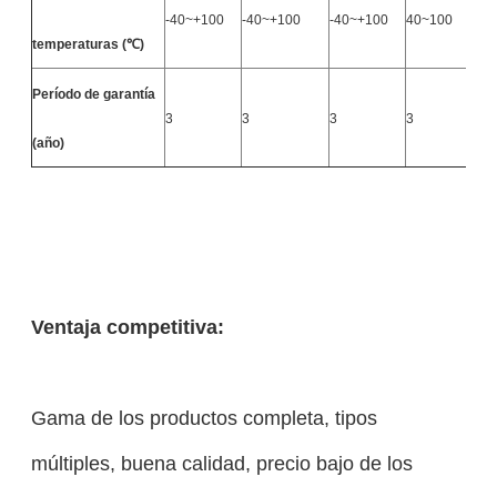
-40~+100
-40~+100
-40~+100
40~100
-
temperaturas (℃)
Período de garantía
3
3
3
3
3
(año)
Ventaja competitiva:
Gama de los productos completa, tipos
múltiples, buena calidad, precio bajo de los