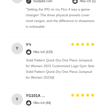
trustpilot.com
Hữu ích (1)
"Setting the IPD on my Pico 4 was a game-
changer! The three physical presets cover
most ranges, and the difference in sharpness
is noticeable.
Y*r
Y
Hữu ích (123)
Solid Pattern Quick Dry One Piece Jumpsuit
for Women 2023 Customized Logo Gym Sets
Solid Pattern Quick Dry One Piece Jumpsuit
for Women 2023@
YG101A Series Temperature Environmental Test Chamber
Y
Hữu ích (44)