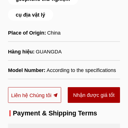
cụ địa vật lý
Place of Origin:
China
Hàng hiệu:
GUANGDA
Model Number:
According to the specifications
Nhận được giá tốt
Liên hệ Chúng tôi
nhất
Payment & Shipping Terms