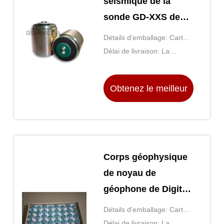
séismique de la
sonde GD-XXS de
géophone de Digital
Détails d'emballage: Carton
d'exploration
(la taille est déterminée par
Délai de livraison: La
le nombre d'achats)
décision par la quantité
d'achat, généralement
Obtenez le meilleur
pendant 5 jours après
acquit de paiement
prix
Corps géophysique
de noyau de
géophone de Digital
d'instrument pour
Détails d'emballage: Carton
l'exploration
(la taille est déterminée par
Délai de livraison: La