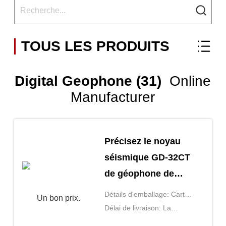
TOUS LES PRODUITS
Digital Geophone (31)
Online
Manufacturer
Précisez le noyau
séismique GD-32CT
de géophone de
Digital de methode
Détails d'emballage: Carton
d'essai d'exploration
(la taille est déterminée par
Délai de livraison: La
le nombre d'achats)
décision par la quantité