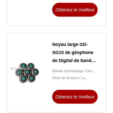
d'achat, généralement
Obtenez le meilleur
pendant 5 jours après
acquit de paiement
prix
Noyau large GD-
SG10 de géophone
de Digital de bande
de fréquence pour
Détails d'emballage: Carton
l'exploration
(la taille est déterminée par
Délai de livraison: La
séismique
le nombre d'achats)
décision par la quantité
d'achat, généralement
Obtenez le meilleur
pendant 5 jours après
acquit de paiement
prix