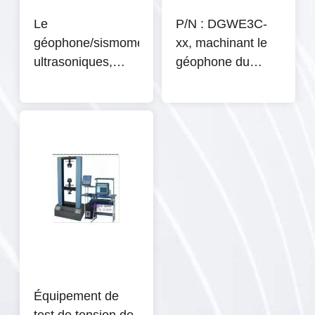
Le
P/N : DGWE3C-
géophone/sismomètre
xx, machinant le
ultrasoniques,
géophone du
équipement
forage 3-C (XX :
géologique
4-100Hz)
d'exploration
partie
Équipement de
test de tension de