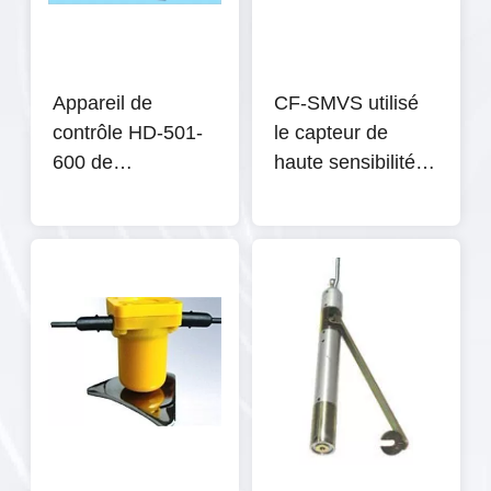
Appareil de
CF-SMVS utilisé
contrôle HD-501-
le capteur de
600 de
haute sensibilité
compression de
pour détecter les
carton d'ordinateur
modifications de
ray capteur de
lumière de voiture
automatique