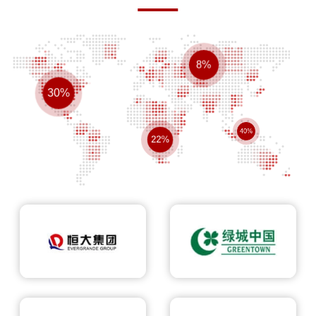
8%
30%
40%
22%