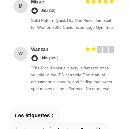
Mixue
M
Utile (12)
Solid Pattern Quick Dry One Piece Jumpsuit
for Women 2023 Customized Logo Gym Sets
Wanzan
W
Utile (1w+)
"The Pico 4's visual clarity is fantastic once
you dial in the IPD correctly. The manual
adjustment is smooth, and finding that sweet
spot makes all the difference. No more eye
strain during long sessions. Highly
recommend taking the time to set it up
properly!""The Pico 4's visual clarity is
Les étiquettes：
fantastic once you dial in the IPD correctly.
The manual adjustment is smooth, and