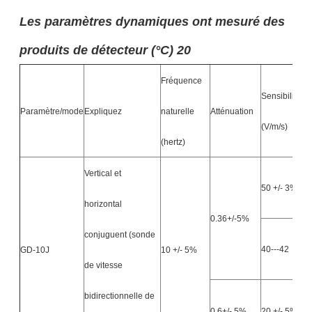
Les paramètres dynamiques ont mesuré des
produits de détecteur (°C) 20
Fréquence
Sensibilité
Paramètre/mode
Expliquez
naturelle
Atténuation
(V/m/s)
(hertz)
Vertical et
50 +/- 3%
horizontal
0.36+/-5%
conjuguent (sonde
40---42
GD-10J
10 +/- 5%
de vitesse
bidirectionnelle de
0,6+/- 5%
20 +/- 5%