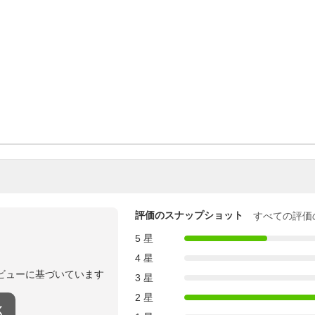
）
）
）
）
）
）
評価のスナップショット
すべての評価
5 星
4 星
ビューに基づいています
3 星
2 星
く