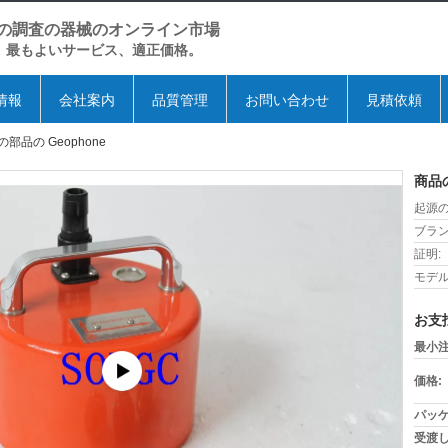
の調査の器械のオンライン市場
、最もよいサービス、適正価格。
情報
会社案内
品質管理
お問い合わせ
見積依頼
の部品の Geophone
商品
起源の
ブラン
証明:
モデル
お支
最小注
価格:
パッケ
受渡し