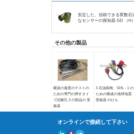
安定した、信頼できる変数石
なセンサーの探知器 GD （H） 
その他の製品
横波の速度のテストの
3 石油探検、GHL - 1 の
ための専門の押すタイ
ための構成の地球地震
プ試錐孔 3 の部品の 受
受振器 のひも
振器
オンラインで接続して下さい