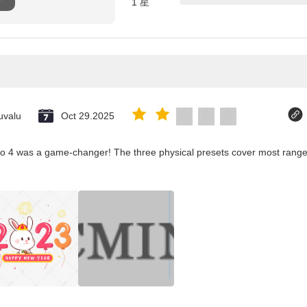
1 星
uvalu
Oct 29.2025
co 4 was a game-changer! The three physical presets cover most ranges