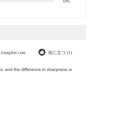
0%
trustpilot.com
役に立つ (1)
, and the difference in sharpness is