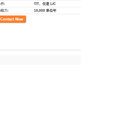
件:
T/T、任意 L/C
能力:
10,000 単位年
先