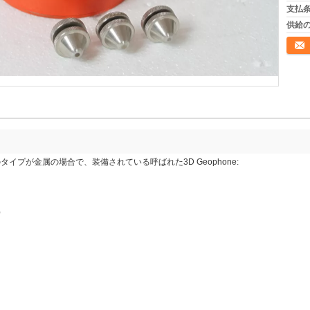
支払条
供給の
連絡
は次のタイプが金属の場合で、装備されている呼ばれた3D Geophone:
e）
）