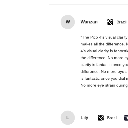
W
Wanzan
Brazil
"The Pico 4's visual clarit
makes all the difference. 
4's visual clarity is fanta
the difference. No more ey
clarity is fantastic once 
difference. No more eye st
is fantastic once you dial
No more eye strain during 
L
Lily
Brazil