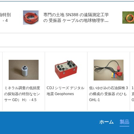
油特別
専門の土地 SN388 の遠隔測定工学
- 4
の 受振器 ケーブルの地球物理学の
器械
ミネラル調査の低頻度
CDJ シリーズ デジタル
低いゆがみの石油探検 3
1
の探知器の特別なセン
地震 Geophones
の構成の 受振器 のひも
直
サー GD） H） - 4.5
GHL-1
G
ホーム
製品