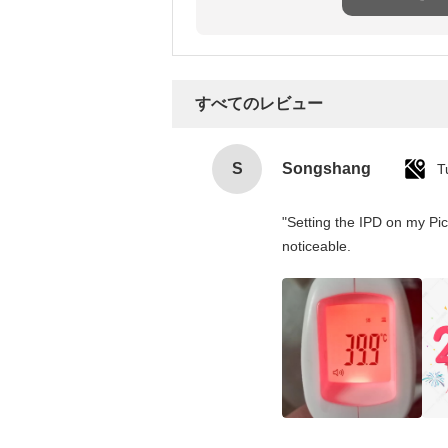
すべてのレビュー
S
Songshang
T
"Setting the IPD on my Pi
noticeable.