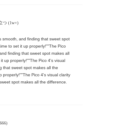
つ (1w+)
is smooth, and finding that sweet spot
me to set it up properly!""The Pico
 and finding that sweet spot makes all
t up properly!""The Pico 4's visual
ng that sweet spot makes all the
properly!""The Pico 4's visual clarity
 sweet spot makes all the difference.
66)