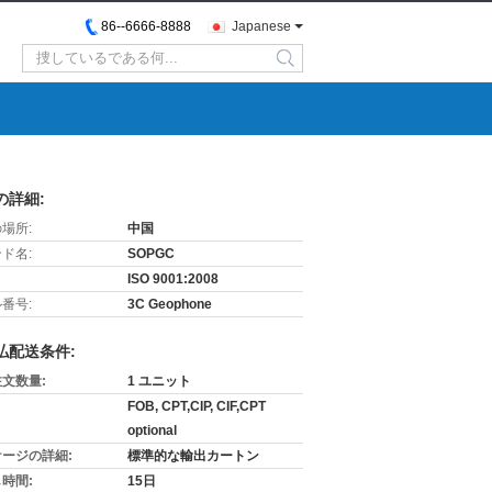
86--6666-8888
Japanese
search
の詳細:
場所:
中国
ド名:
SOPGC
ISO 9001:2008
番号:
3C Geophone
払配送条件:
文数量:
1 ユニット
FOB, CPT,CIP, CIF,CPT
optional
ージの詳細:
標準的な輸出カートン
時間:
15日