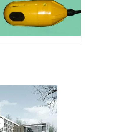
GA-8 の容器のコネクター、防
良い業績海底ケーブルの
つの m
検漏器 HJ-8C- Ⅱの倍