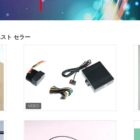
ベスト セラー
土地の鉱物/石油探検のための低頻度の特
高感度セン
別なセンサーの探知器
更自動車
接触