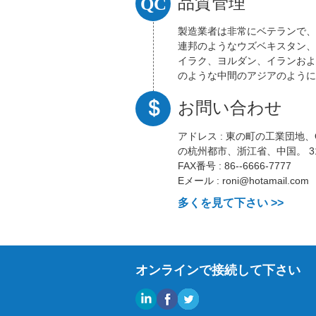
QC
品質管理
製品はすべて国際品質基準に準
様々な市場で高く評価されてい
のあらゆる段階において優れた
製造業者は非常にベテランで、
り,...
連邦のようなウズベキスタン、
イラク、ヨルダン、イランおよ
のような中間のアジアのように
パおよび米国の多くの国に既に
お問い合わせ
出してしまいました。 「顧客
社の評判を気難しく考慮し、そ
功」に勝つためにです製造業者
アドレス :
東の町の工業団地、Qia
さい。 彼らは...
の杭州都市、浙江省、中国。 31
FAX番号 :
86--6666-7777
Eメール :
roni@hotamail.com
多くを見て下さい >>
オンラインで接続して下さい