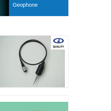
Geophone
サーの CF-HLS を活用レイ変
地球物理学の調査装置水管検
光センサーを検出するには
5/14/350 タイプ