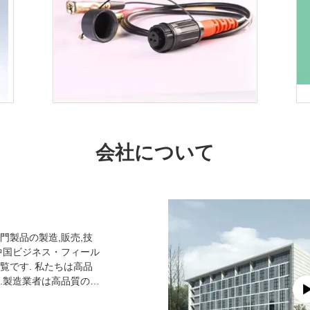
超音波 geophone/地震計は、地質調査装
良い業績 
置分けます
水深さ 1 
接触
会社について
門製品の製造,販売,技
中国ビジネス・フィール
覧です. 私たちは高品
.製造業者は高品質の専
産機器を持っています.