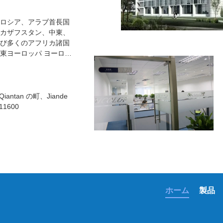
拠しており,世界中の
ます設備が充実し,生産
品質管理が備わってお
ロシア、アラブ首長国
カザフスタン、中東、
び多くのアフリカ諸国
東ヨーロッパ ヨーロッ
プロダクトを、特に輸
を誠意をこめて扱い、会
して良質によって成
の管理考え決まって下
ntan の町、Jiande
1600
ホーム
製品