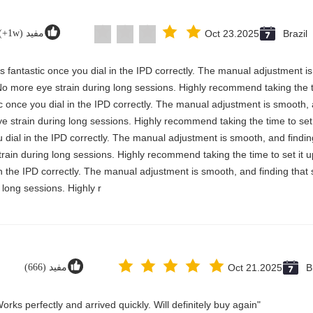
Brazil
Oct 23.2025
مفید (1w+)
y is fantastic once you dial in the IPD correctly. The manual adjustment 
No more eye strain during long sessions. Highly recommend taking the ti
stic once you dial in the IPD correctly. The manual adjustment is smooth,
e strain during long sessions. Highly recommend taking the time to set i
you dial in the IPD correctly. The manual adjustment is smooth, and findi
rain during long sessions. Highly recommend taking the time to set it up 
 in the IPD correctly. The manual adjustment is smooth, and finding that
long sessions. Highly r
B
Oct 21.2025
مفید (666)
"Great value for money. Works perfectly and arrived quickly. Will definitely buy again."