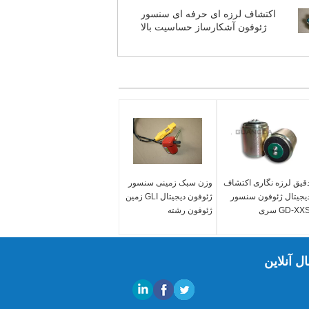
اکتشاف لرزه ای حرفه ای سنسور
ژئوفون آشکارساز حساسیت بالا
قیق لرزه نگاری اکتشاف
وزن سبک زمینی سنسور
یجیتال ژئوفون سنسور
ژئوفون دیجیتال GLI زمین
GD-XX سری
ژئوفون رشته
ل آنلاین