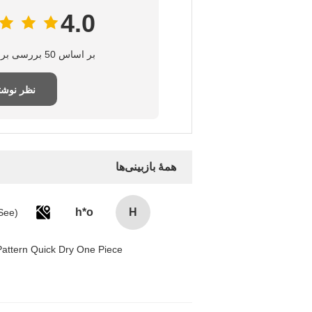
4.0
بر اساس 50 بررسی برای این تامین‌کننده
نظر نوش
همهٔ بازبینی‌ها
h*o
H
attern Quick Dry One Piece