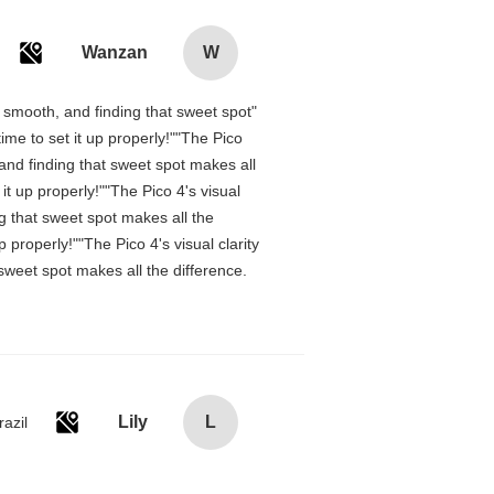
Wanzan
W
is smooth, and finding that sweet spot
me to set it up properly!""The Pico
 and finding that sweet spot makes all
t up properly!""The Pico 4's visual
ng that sweet spot makes all the
properly!""The Pico 4's visual clarity
 sweet spot makes all the difference.
Lily
L
razil