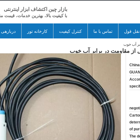
بازار چین اکتشاف ابزار اینترنتی
با کیفیت بالا، بهترین خدمات، قیمت م
قل قول
تماس با ما
کنترل کیفیت
کارخانه تور
دربارهی 
China
GUA
Accor
speci
negot
Carton
deter
of pu
The d