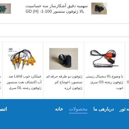
سهمیه دقیق آشکارساز سه حساسیت
بالا ژئوفون سنسور GD (H) -1-100
با وضوح بالا دیجیتال زمینی
ژئوفون دو طرفه حرفه ای
عملکرد خوب Land ضد
د
د خوب GLI
ژئوفون رشته GS سری
سنسور، اعوجاج کم
آب اکتشاف نفت سنسور
د
خوب
ژئوفون لرزه
ژئوفون رشته GL سری
S
اتصا
 تور
دربارهی ما
محصولات
خانه