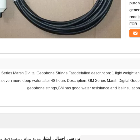
purch
genera
recei
FOB
Series Marsh Digital Geophone Strings Fast detailed description: 1 light weight and 
rs even more deep water after 48 hours Description: GM Series Marsh Digital Geoph
geophone strings,GM has good water resistance and it’s insulation
بررسی اجمالی امتیاز
توزیع تمام رتبه‌بندی‌ها