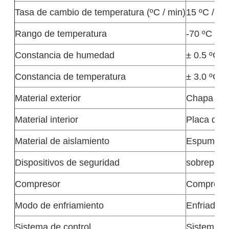
Tasa de cambio de temperatura (ºC / min)
15 ºC / Mi
Rango de temperatura
-70 ºC ～ +
Constancia de humedad
± 0.5 ºC
Constancia de temperatura
± 3.0 ºC
Material exterior
Chapa de a
Material interior
Placa de a
Material de aislamiento
Espuma de 
Dispositivos de seguridad
sobrepresi
Compresor
Compresor
Modo de enfriamiento
Enfriado h
Sistema de control
Sistema eq