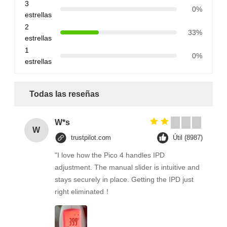
3
0%
estrellas
2
33%
estrellas
1
0%
estrellas
Todas las reseñas
W*s
W
trustpilot.com
Útil (8987)
"I love how the Pico 4 handles IPD
adjustment. The manual slider is intuitive and
stays securely in place. Getting the IPD just
right eliminated！