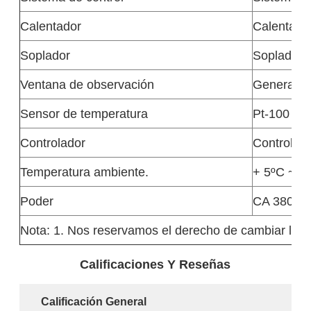
Calentador
Calentado
Soplador
Soplador c
Ventana de observación
Generador 
Sensor de temperatura
Pt-100
Controlador
Controlado
Temperatura ambiente.
+ 5ºC ~ +
Poder
CA 380V / 
Nota: 1. Nos reservamos el derecho de cambiar las e
Calificaciones Y Reseñas
Calificación General