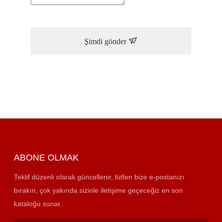
Şimdi gönder
ABONE OLMAK
Teklif düzenli olarak güncellenir, lütfen bize e-postanızı
bırakın, çok yakında sizinle iletişime geçeceğiz en son
kataloğu sunar.