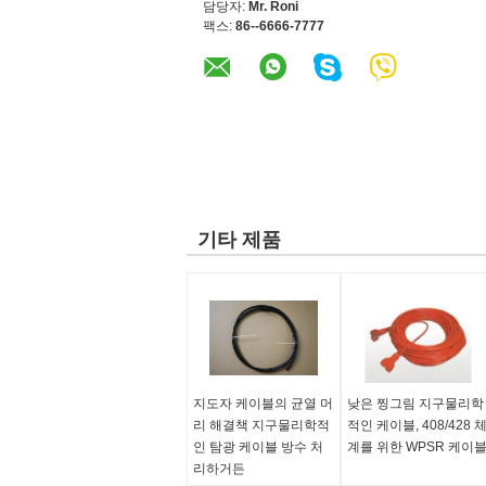
담당자:
Mr. Roni
팩스:
86--6666-7777
기타 제품
지도자 케이블의 균열 머
낮은 찡그림 지구물리학
리 해결책 지구물리학적
적인 케이블, 408/428 
인 탐광 케이블 방수 처
계를 위한 WPSR 케이
리하거든