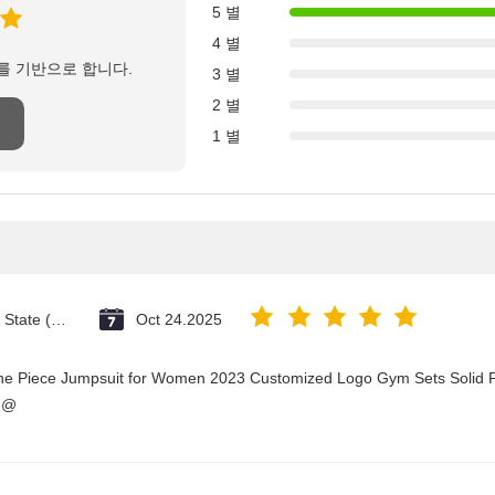
5 별
4 별
를 기반으로 합니다.
3 별
2 별
1 별
Vatican City State (Holy See)
Oct 24.2025
One Piece Jumpsuit for Women 2023 Customized Logo Gym Sets Solid P
3@