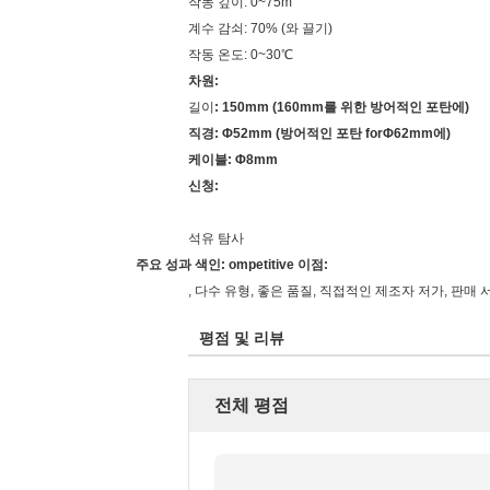
작동 깊이: 0~75m
계수 감쇠: 70% (와 끌기)
작동 온도: 0~30℃
차원:
길이
: 150mm (160mm를 위한 방어적인 포탄에)
직경: Φ52mm (방어적인 포탄 forΦ62mm에)
케이블: Φ8mm
신청:
석유 탐사
주요 성과 색인: ompetitive 이점:
, 다수 유형, 좋은 품질, 직접적인 제조자 저가, 판매
평점 및 리뷰
전체 평점