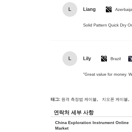
L
Liang
Azerbaij
Solid Pattern Quick Dry
L
Lily
Brazil
"Great value for money. Wor
,
,
태그:
원격 측정법 케이블
지오폰 케이블
연락처 세부 사항
China Exploration Instrument Online
Market