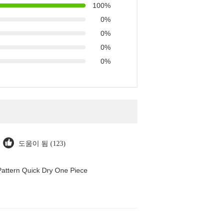
100%
0%
0%
0%
0%
도움이 됨 (123)
attern Quick Dry One Piece