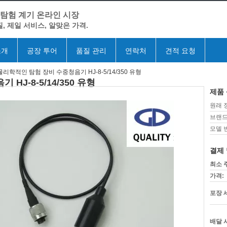
 탐험 계기 온라인 시장
, 제일 서비스, 알맞은 가격.
소개
공장 투어
품질 관리
연락처
견적 요청
리학적인 탐험 장비 수중청음기 HJ-8-5/14/350 유형
J-8-5/14/350 유형
제품 
원래 
브랜드
모델 
결제 
최소 
가격:
포장 
배달 