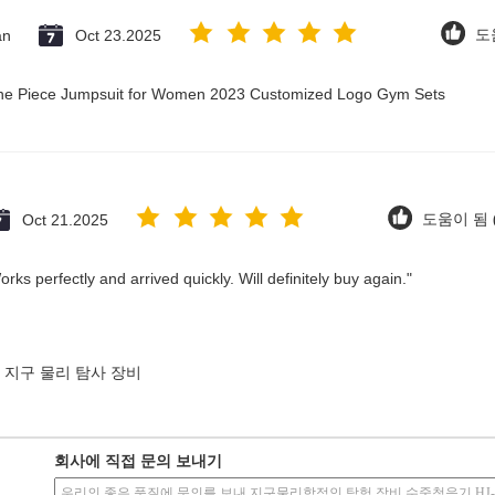
an
Oct 23.2025
도움
 One Piece Jumpsuit for Women 2023 Customized Logo Gym Sets
Oct 21.2025
도움이 됨 (
ks perfectly and arrived quickly. Will definitely buy again."
지구 물리 탐사 장비
회사에 직접 문의 보내기