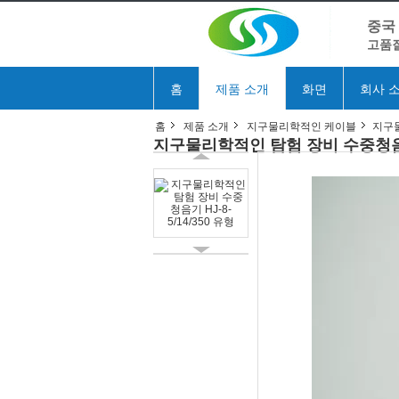
중국
고품질
홈
제품 소개
화면
회사 
홈
제품 소개
지구물리학적인 케이블
지구물
지구물리학적인 탐험 장비 수중청음기 H