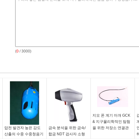
(
0
/ 3000)
지오 폰 계기 마개 GCK
감
체
& 지구물리학적인 탐험
블
압전 발견자 높은 감도
금속 분석을 위한 금속/
을 위한 저장소 연결관
산출의 수중 수중청음기
합금 NDT 검사자 소형