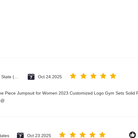
Vatican City State (Holy See)
Oct 24.2025
One Piece Jumpsuit for Women 2023 Customized Logo Gym Sets Solid P
3@
tates
Oct 23.2025