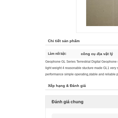
Chi tiết sản phẩm
công cụ địa vật lý
Làm nổi bật:
Geophone GL Series Terrestrial Digital Geophone s
light weight 4 reasonable stucture made GL1 very su
performance simple operating,stable and reliable 
Xếp hạng & Đánh giá
Đánh giá chung