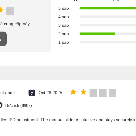
5 sao
4 sao
hà cung cấp này
3 sao
2 sao
á
1 sao
Saint Vincent and the Grenadines
Oct 28.2025
Hữu ích (8987)
les IPD adjustment. The manual slider is intuitive and stays securely in