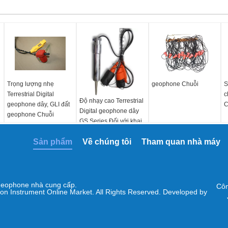
Trọng lượng nhẹ
geophone Chuỗi
S
Terrestrial Digital
c
Độ nhạy cao Terrestrial
geophone dây, GLI đất
C
Digital geophone dây
geophone Chuỗi
GS Series Đối với khai
thác dầu khí
Sản phẩm
Về chúng tôi
Tham quan nhà máy
Geophone
nhà cung cấp.
Côn
ion Instrument Online Market. All Rights Reserved. Developed by