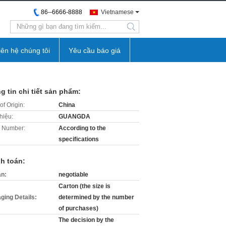
86--6666-8888
Vietnamese
search
iên hệ chúng tôi
Yêu cầu báo giá
g tin chi tiết sản phẩm:
of Origin:
China
hiệu:
GUANGDA
 Number:
According to the
specifications
h toán:
án:
negotiable
Carton (the size is
ging Details:
determined by the number
of purchases)
The decision by the