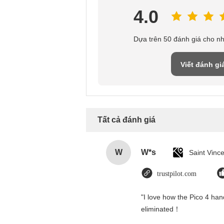
4.0
Dựa trên 50 đánh giá cho n
Viết đánh gi
Tất cả đánh giá
W
W*s
trustpilot.com
"I love how the Pico 4 hand
eliminated！