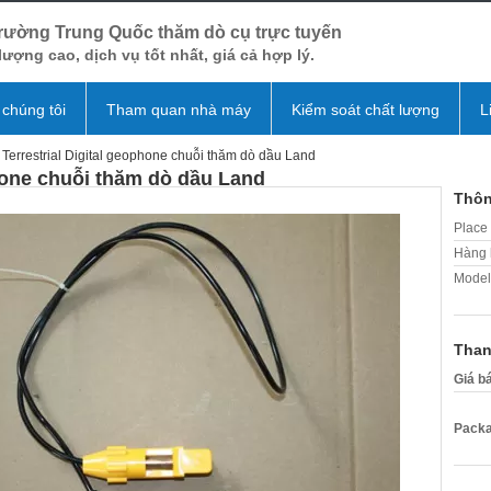
trường Trung Quốc thăm dò cụ trực tuyến
lượng cao, dịch vụ tốt nhất, giá cả hợp lý.
 chúng tôi
Tham quan nhà máy
Kiểm soát chất lượng
L
 Terrestrial Digital geophone chuỗi thăm dò dầu Land
phone chuỗi thăm dò dầu Land
Thôn
Place 
Hàng 
Model
Than
Giá b
Packa