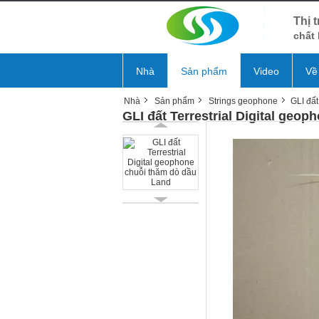
Thị 
chất 
Nhà
Sản phẩm
Video
Về
Nhà
Sản phẩm
Strings geophone
GLI đất
GLI đất Terrestrial Digital geo