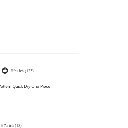
Hữu ích (123)
attern Quick Dry One Piece
Hữu ích (12)