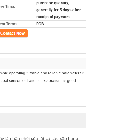
purchase quantity,
ery Time:
generally for 5 days after
receipt of payment
nt Terms:
FOB
xúc
mple operating 2 stable and reliable parameters 3
deal sensor for Land oil exploration. Its good
ây là phân phối của tất cả các xếp hạng