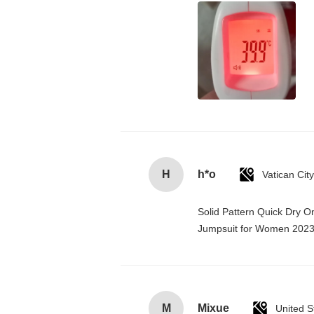
H
h*o
Solid Pattern Quick Dry 
Jumpsuit for Women 202
M
Mixue
United S