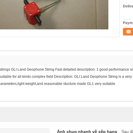
Deliv
Payme
Tiếp 
trings GLI Land Geophone String Fast detailed description: 1 good performance si
itable for all kinds complex field Description: GLI Land Geophone String is a very i
parameters,light weight,and reasonable stucture made GL1 very suitable
Ảnh chụp nhanh về xếp hạng
Sau đ