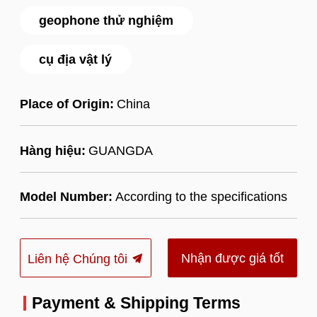
geophone thử nghiệm
cụ địa vật lý
Place of Origin:
China
Hàng hiệu:
GUANGDA
Model Number:
According to the specifications
Nhận được giá tốt
Liên hệ Chúng tôi
nhất
Payment & Shipping Terms