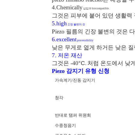
4.Chemically
삽입과 biocompatible.
그것은 피부에 붙어 있던 생활력
5.high
긴장 불변의 것
Piezo 필름의 긴장 불변의 것은 
6.excellent
processibility
낮은 무게로 엷게 하거든 낮은 질
7
.
저온 재산
그것은
-40
°C.
처럼 온도에서 낮
Piezo 감지기 유형 신청
가속계기/진동 감지기
청각
반대로 탬퍼 위원회
수중청음기