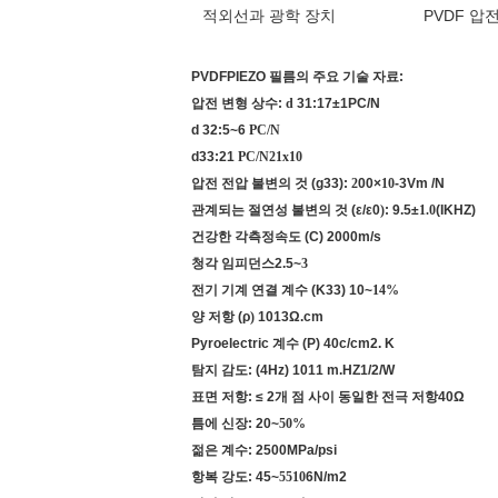
적외선과 광학 장치
PVDF 압전 
PVDFPIEZO 필름의 주요 기술 자료:
압전 변형 상수:
d
31:17±1PC/N
d
32:5~6
PC/N
d33:21
PC/N21x10
압전 전압 불변의 것 (g33)
:
2
00×
10
-3Vm /N
관계되는 절연성 불변의 것 (
ε/ε0
)
:
9.5
±
1.0
(IKHZ)
건강한 각측정속도 (C) 2000m/s
청각 임피던스2.5
~
3
전기 기계 연결 계수 (K33) 10
~
14%
양 저항 (
ρ
)
1013Ω.cm
Pyroelectric 계수 (P) 40c/cm2. K
탐지 감도: (4Hz) 1011
m.HZ1/2/W
표면 저항: ≤ 2개 점 사이 동일한 전극 저항40Ω
틈에 신장: 20
~
50%
젊은 계수: 2500MPa/psi
항복 강도: 45
~
5510
6N/m2