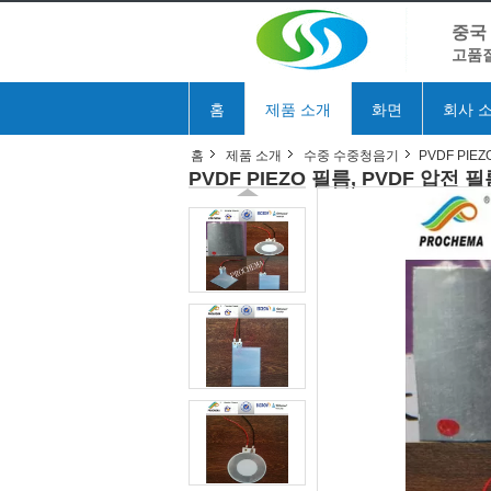
중국
고품질
홈
제품 소개
화면
회사 
홈
제품 소개
수중 수중청음기
PVDF PIE
PVDF PIEZO 필름, PVDF 압전 필