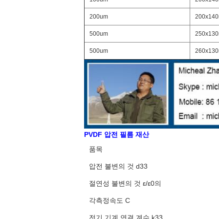
200um
200x14
500um
250x13
500um
260x13
PVDF 압전 필름 재산
품목
압전 불변의 것 d33
절연성 불변의 것 ε/ε0의
각측정속도 C
전기 기계 연결 계수 k33