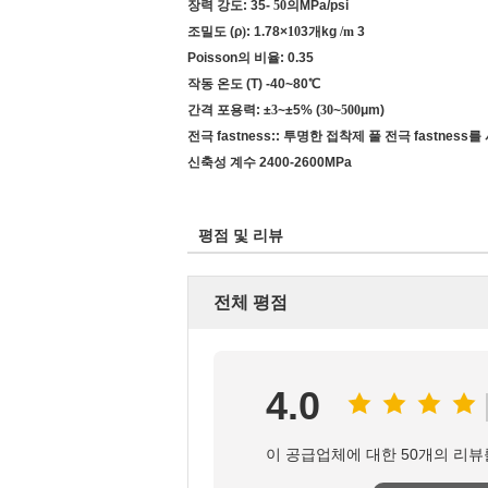
장력 강도: 35
-
50의
MPa/psi
조밀도 (
ρ
)
:
1.78
×
10
3개kg
/m
3
Poisson의 비율: 0.35
작동 온도 (T) -40
~80℃
간격 포용력: ±
3
~±5% (
30
~
500
μm)
전극 fastness:: 투명한 접착제 풀 전극 fastne
신축성 계수 2400-2600MPa
평점 및 리뷰
전체 평점
4.0
이 공급업체에 대한 50개의 리뷰