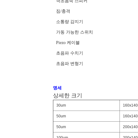
극초음속 스피커
짐/충격
소통량 감지기
가동 가능한 스위치
Piezo 케이블
초음파 수치기
초음파 변형기
명세
상세한 크기
30um
160x14
50um
160x14
50um
200x14
100um
200x14