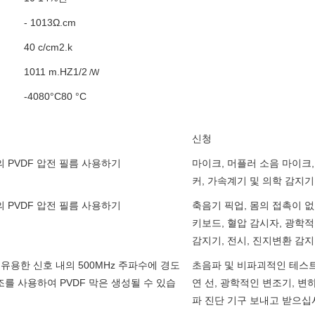
- 1013Ω.cm
40
c/cm2.k
1011
m.HZ1/2
/W
-4080°C80 °C
신청
 PVDF 압전 필름 사용하기
마이크, 머플러 소음 마이크, 
커, 가속계기 및 의학 감지기
 PVDF 압전 필름 사용하기
축음기 픽업, 몸의 접촉이 
키보드, 혈압 감시자, 광학적
감지기, 전시, 진지변환 감
 유용한 신호 내의 500MHz 주파수에 경도
초음파 및 비파괴적인 테스트
를 사용하여 PVDF 막은 생성될 수 있습
연 선, 광학적인 변조기, 변
파 진단 기구 보내고 받으십