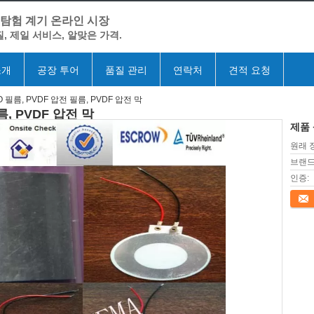
 탐험 계기 온라인 시장
, 제일 서비스, 알맞은 가격.
소개
공장 투어
품질 관리
연락처
견적 요청
ZO 필름, PVDF 압전 필름, PVDF 압전 막
름, PVDF 압전 막
제품 
원래 
브랜드
인증:
접촉