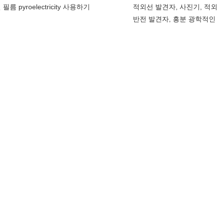
필름 pyroelectricity 사용하기
적외선 발견자, 사진기, 적외
반전 발견자, 흥분 광학적인 