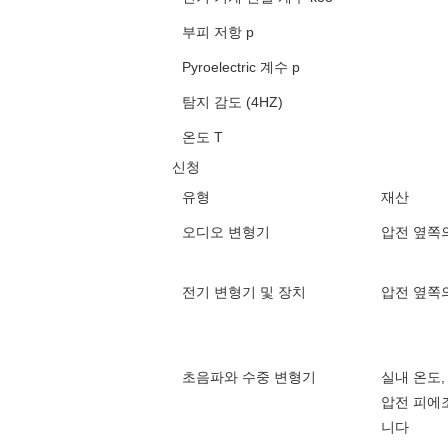
부피 저항 p
Pyroelectric 계수 p
탐지 감도 (4HZ)
온도 T
신청
유형
재산
오디오 변형기
압전 옆쪽의
전기 변형기 및 장치
압전 옆쪽의
초음파와 수중 변형기
실내 온도,
압전 피에조
니다