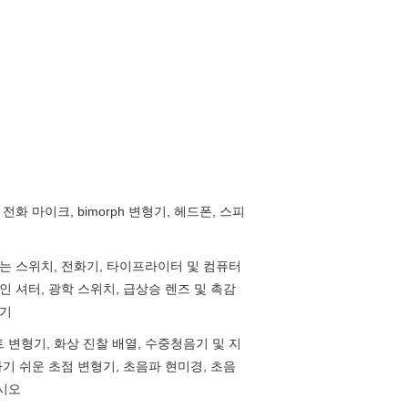
전화 마이크, bimorph 변형기, 헤드폰, 스피
없는 스위치, 전화기, 타이프라이터 및 컴퓨터
인 셔터, 광학 스위치, 급상승 렌즈 및 촉감
지기
 변형기, 화상 진찰 배열, 수중청음기 및 지
하기 쉬운 초점 변형기, 초음파 현미경, 초음
시오