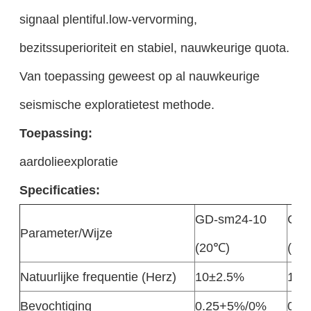
signaal plentiful.low-vervorming,
bezitssuperioriteit en stabiel, nauwkeurige quota.
Van toepassing geweest op al nauwkeurige
seismische exploratietest methode.
Toepassing:
aardolieexploratie
Specificaties:
GD-sm24-10
GD-
Parameter/Wijze
(20℃)
(25
Natuurlijke frequentie (Herz)
10±2.5%
10±
Bevochtiging
0.25+5%/0%
0.3