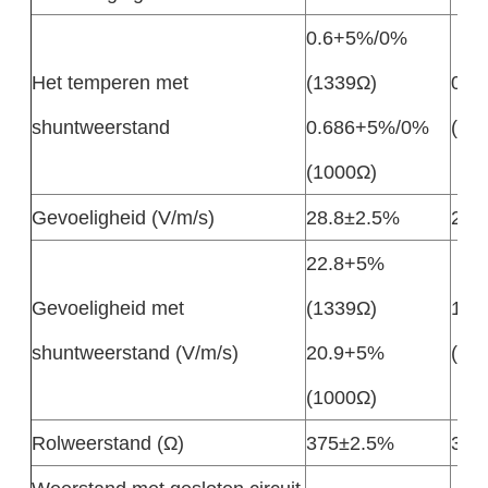
0.6+5%/0%
Het temperen met
(1339Ω)
0.7
shuntweerstand
0.686+5%/0%
(10
(1000Ω)
Gevoeligheid (V/m/s)
28.8±2.5%
27.
22.8+5%
Gevoeligheid met
(1339Ω)
19.
shuntweerstand (V/m/s)
20.9+5%
(10
(1000Ω)
Rolweerstand (Ω)
375±2.5%
395