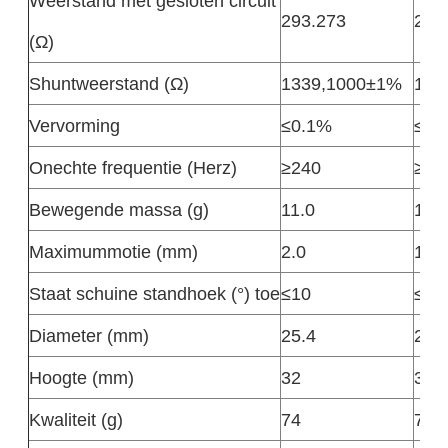
Weerstand met gesloten circuit
293.273
283
(Ω)
Shuntweerstand (Ω)
1339,1000±1%
100
Vervorming
≤0.1%
≤0.
Onechte frequentie (Herz)
≥240
≥25
Bewegende massa (g)
11.0
11.2
Maximummotie (mm)
2.0
1.5
Staat schuine standhoek (°) toe
≤10
≤10
Diameter (mm)
25.4
25.
Hoogte (mm)
32
33
Kwaliteit (g)
74
74