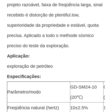
projeto razoável, faixa de freqüência larga, sinal
recebido é distorção de plentiful.low,
superioridade da propriedade e estável, quota
precisa. Aplicado a todo o methode sísmico
preciso do teste da exploração.
Aplicação:
exploração de petróleo
Especificações:
GD-SM24-10
GD-
Parâmetro/modo
(20℃)
(25
Freqüência natural (hertz)
10±2.5%
10±