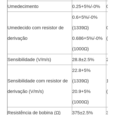
Umedecimento
0.25+5%/-0%
0.3
0.6+5%/-0%
Umedecido com resistor de
(1339Ω)
0.7
derivação
0.686+5%/-0%
(10
(1000Ω)
Sensibilidade (V/m/s)
28.8±2.5%
27.
22.8+5%
Sensibilidade com resistor de
(1339Ω)
19.
derivação (V/m/s)
20.9+5%
(10
(1000Ω)
Resistência de bobina (Ω)
375±2.5%
395