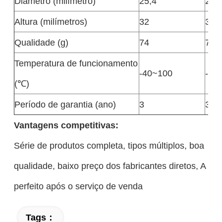
Diâmetro (milímetro)
25,4
25,
Altura (milímetros)
32
33
Qualidade (g)
74
74
Temperatura de funcionamento
-40~100
-40
(℃)
Período de garantia (ano)
3
3
Vantagens competitivas:
Série de produtos completa, tipos múltiplos, boa
qualidade, baixo preço dos fabricantes diretos, A
perfeito após o serviço de venda
Tags：