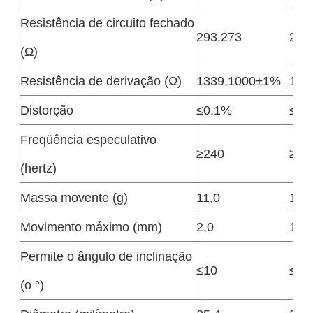
Resistência de circuito fechado
293.273
283
(Ω)
Resistência de derivação (Ω)
1339,1000±1%
100
Distorção
≤0.1%
≤0.
Freqüência especulativo
≥240
≥25
(hertz)
Massa movente (g)
11,0
11,2
Movimento máximo (mm)
2,0
1,5
Permite o ângulo de inclinação
≤10
≤10
(o °)