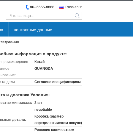
86--6666-8888
Russian
search
ва
контактные данные
следования
обная информация о продукте:
 происхождения:
Китай
енное
GUANGDA
нование:
 модели:
Согласно спецификациям
та и доставка Условия:
ество мин заказа:
2 шт
negotiable
Коробка (размер
вывая детали:
определен числом покупк)
Решение количеством