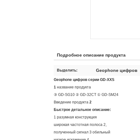
Подробное описание продукта
Geophone цифров
Выделить:
Geophone цифров серии GD-XXS
1
название продукта
③ GD-SG10 ② GD-32CT ① GD-SM24
Введение продукта
2
Быстрое детальное описание:
1 разумная конструкция
широкая частотная полоса 2,
полученный сигнал 3 обильный
низкое искажение 4