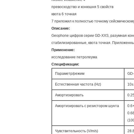
превосходство и конюшня 5 свойств
квота 6 точная
7 приложил к полностью точному сейсмическом
Описание:
Geophone цифров серии GD-XXS, разумная конст
стабилизированные, квота точная. Приложенны
Применение:
исследование петролеума
Спецификации:
Параметр/режим
GD-
Естественная частота (Hz)
10±
Амортизировать
0.2
Амортизировать с резистором шунта
0.6
0.6
(10
Чувствительность (V/m/s)
28.