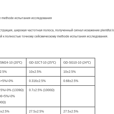
у methode испытания исследования
рукция, широкая частотная полоса, полученный сигнал искажение plentiful.l
й к полностью точному сейсмическому methode испытания исследования.
SM24-10 (20℃)
GD-32CT-10 (25℃)
GD-SG10-10 (24℃)
2.5%
10±2.5%
10±2.5%
5+5%/-0%
0.316±2.5%
0.68±2.5%
+5%/-0% (1339Ω)
0.7±2.5% (1000Ω)
86+5%/-0%
00Ω)
8±2.5%
27.5±2.5%
27.5±2.5%