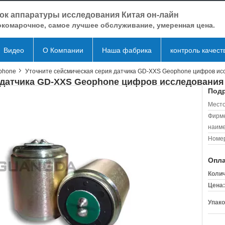
ок аппаратуры исследования Китая он-лайн
комарочное, самое лучшее обслуживание, умеренная цена.
Видео
О Компании
Наша фабрика
контроль качест
phone
Уточните сейсмическая серия датчика GD-XXS Geophone цифров ис
 датчика GD-XXS Geophone цифров исследования
Подр
Место
Фирм
наиме
Номер
Опла
Колич
Цена:
Упако