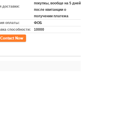
покупкы, вообще на 5 дней
 доставки:
после квитанции о
получении платежа
ия оплаты:
ФОБ
вка способности:
10000
кт