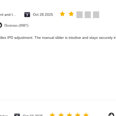
Saint Vincent and the Grenadines
Oct 28.2025
Полезно (8987)
les IPD adjustment. The manual slider is intuitive and stays securely in