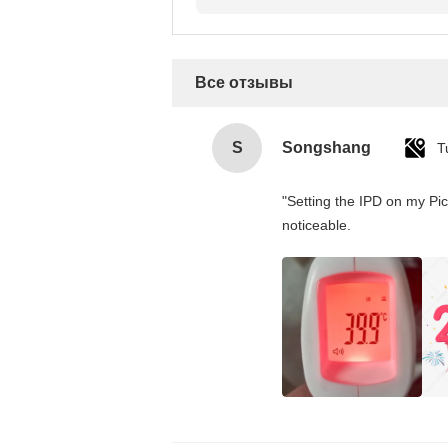
Все отзывы
S
Songshang
T
"Setting the IPD on my Pi
noticeable.