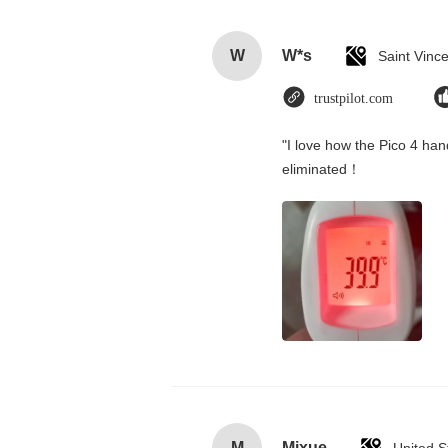
W
W*s
trustpilot.com
"I love how the Pico 4 hand
eliminated！
M
Mixue