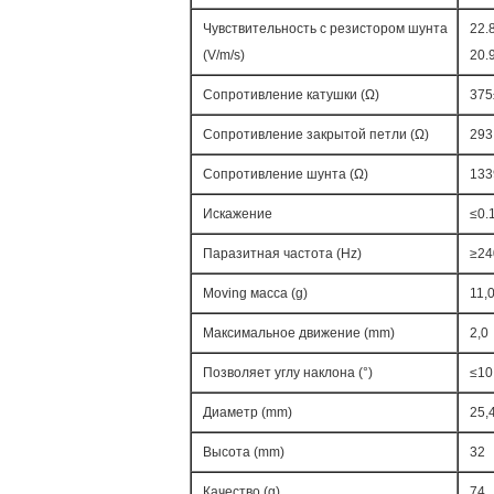
Чувствительность с резистором шунта
22.
(V/m/s)
20.
Сопротивление катушки (Ω)
375
Сопротивление закрытой петли (Ω)
293
Сопротивление шунта (Ω)
133
Искажение
≤0.
Паразитная частота (Hz)
≥24
Moving масса (g)
11,
Максимальное движение (mm)
2,0
Позволяет углу наклона (°)
≤10
Диаметр (mm)
25,
Высота (mm)
32
Качество (g)
74