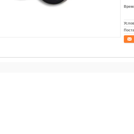
Время
Услов
Поста
конта