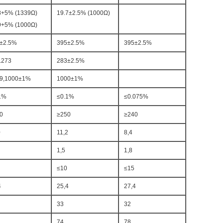
8+5% (1339Ω)
19.7±2.5% (1000Ω)
9+5% (1000Ω)
±2.5%
395±2.5%
395±2.5%
.273
283±2.5%
9,1000±1%
1000±1%
1%
≤0.1%
≤0.075%
0
≥250
≥240
0
11,2
8,4
1,5
1,8
≤10
≤15
4
25,4
27,4
33
32
74
78