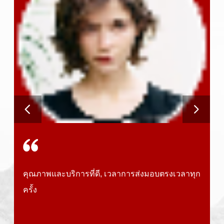
คุณ
ลูก
จะ
ท
คุณภาพและบริการที่ดี, เวลาการส่งมอบตรงเวลาทุก
ครั้ง