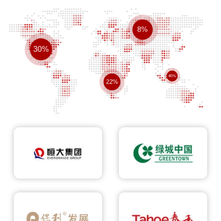
8%
30%
40%
22%