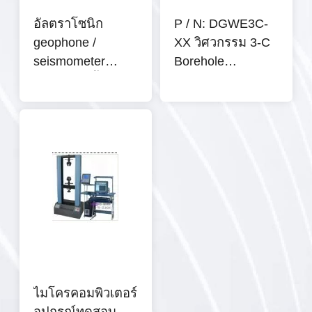
อัลตราโซนิก
P / N: DGWE3C-
geophone /
XX วิศวกรรม 3-C
seismometer
Borehole
ธรณีวิทยาชิ้นส่วน
geophone (XX: 4-
อุปกรณ์การตรวจ
100Hz)
สอบข้อเท็จจริง
ไมโครคอมพิวเตอร์
อุปกรณ์ทดสอบ