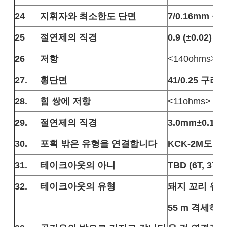
24
지휘자와 최소한도 단면
7/0.16mm 물
25
절연제의 직경
0.9 (±0.02) m
26
저항
<140ohms>
27.
횡단면
41/0.25 구리
28.
힘 쌍에 저항
<11ohms>
29.
절연제의 직경
3.0mm±0.1
30.
포획 밖은 유형을 연결합니다
KCK-2M도의
31.
테이크아웃의 아니
TBD (6T, 3T)
32.
테이크아웃의 유형
돼지 꼬리 유형 
55 m 격세하