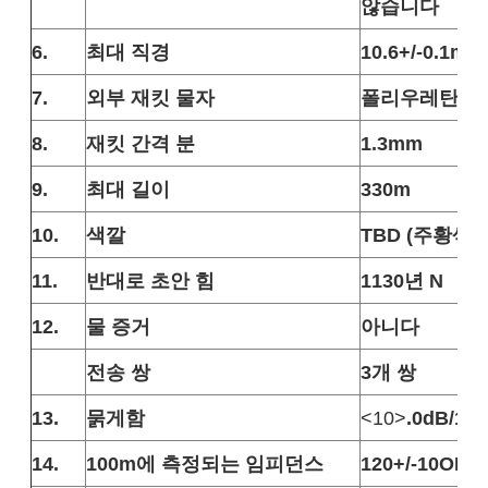
않습니다
6.
최대 직경
10.6+/-0.1mm
7.
외부 재킷 물자
폴리우레탄 (P
8.
재킷 간격 분
1.3mm
9.
최대 길이
330m
10.
색깔
TBD (주황색,
11.
반대로 초안 힘
1130년 N
12.
물 증거
아니다
전송 쌍
3개 쌍
13.
묽게함
<10>
.0dB/10
14.
100m에 측정되는 임피던스
120+/-10OHM