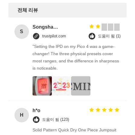
전체 리뷰
Songshang
S
trustpilot.com
도움이 됨 (1)
"Setting the IPD on my Pico 4 was a game-
changer! The three physical presets cover
most ranges, and the difference in sharpness
is noticeable.
h*o
H
도움이 됨 (123)
Solid Pattern Quick Dry One Piece Jumpsuit