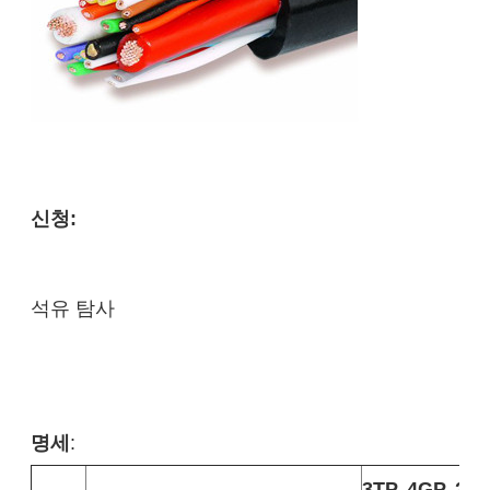
신청:
석유 탐사
명세
:
3TP, 4GP, 2 