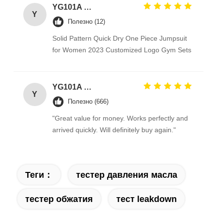
YG101A Series Temperature Environmental Test Chamber
Y
Полезно (12)
Solid Pattern Quick Dry One Piece Jumpsuit
for Women 2023 Customized Logo Gym Sets
YG101A Series Temperature Environmental Test Chamber
Y
Полезно (666)
"Great value for money. Works perfectly and
arrived quickly. Will definitely buy again."
Теги：
тестер давления масла
тестер обжатия
тест leakdown